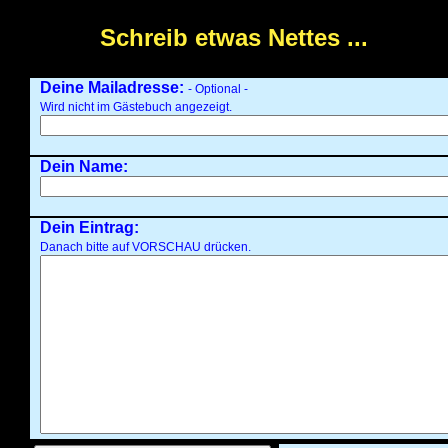
Schreib etwas Nettes ...
Deine Mailadresse:
- Optional -
Wird nicht im Gästebuch angezeigt.
Dein Name:
Dein Eintrag:
Danach bitte auf VORSCHAU drücken.