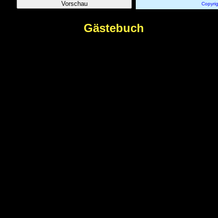
Copyri
Gästebuch