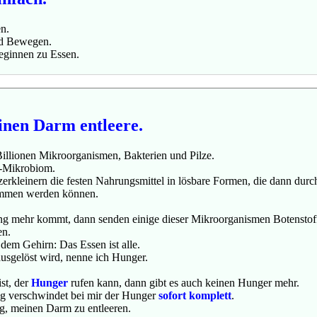
n.
nd Bewegen.
eginnen zu Essen.
nen Darm entleere.
llionen Mikroorganismen, Bakterien und Pilze.
-Mikrobiom.
 zerkleinern die festen Nahrungsmittel in lösbare Formen, die dann du
mmen werden können.
g mehr kommt, dann senden einige dieser Mikroorganismen Botenstoff
en.
dem Gehirn: Das Essen ist alle.
ausgelöst wird, nenne ich Hunger.
st, der
Hunger
rufen kann, dann gibt es auch keinen Hunger mehr.
g verschwindet bei mir der Hunger
sofort komplett
.
ig, meinen Darm zu entleeren.