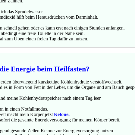
 den Zähnen.
 ich das Sprudelwasser.
endioxid hilft beim Herausdrücken vom Darminhalt.
 schnell gehen oder es kann erst nach einigen Stunden anfangen.
nbedingt eine freie Toilette in der Nähe sein.
Mal zum Üben einen freien Tag dafür zu nutzen.
ie Energie beim Heilfasten?
rden überwiegend kurzkettige Kohlenhydrate verstoffwechselt.
rd es in Form von Fett in der Leber, um die Organe und am Bauch gespe
ind meine Kohlenhydratspeicher nach einem Tag leer.
nn in einen Notfallmodus.
ett macht mein Körper jetzt
Ketone.
sofort die gesamte Energieversorgung für meinen Körper bereit.
gend gesunde Zellen Ketone zur Energieversorgung nutzen.